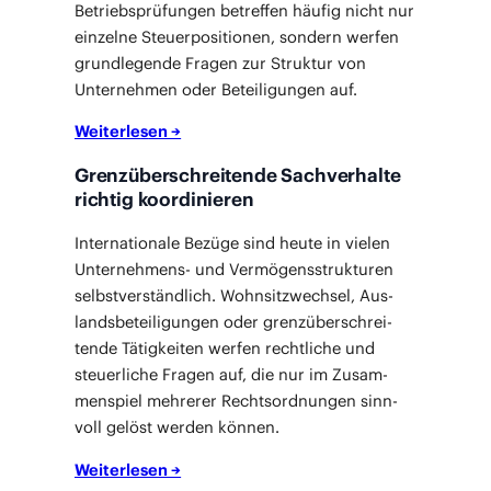
Betriebs­prü­fun­gen betref­fen häu­fig nicht nur
ein­zel­ne Steu­er­po­si­tio­nen, son­dern wer­fen
grund­le­gen­de Fra­gen zur Struk­tur von
Unter­neh­men oder Betei­li­gun­gen auf.
Wei­ter­le
s
en →
Grenzüberschreitende Sachverhalte
richtig koordinieren
Inter­na­tio­na­le Bezü­ge sind heu­te in vie­len
Unter­neh­mens- und Ver­mö­gens­struk­tu­ren
selbst­ver­ständ­lich. Wohn­sitz­wech­sel, Aus­
lands­be­tei­li­gun­gen oder grenz­über­schrei­
ten­de Tätig­kei­ten wer­fen recht­li­che und
steu­er­li­che Fra­gen auf, die nur im Zusam­
men­spiel meh­re­rer Rechts­ord­nun­gen sinn­
voll gelöst wer­den können.
Wei­ter­le­sen →