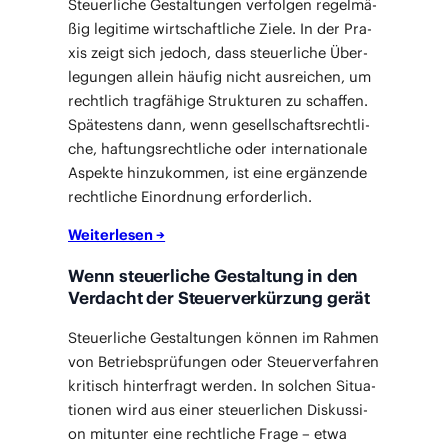
Steu­er­li­che Gestal­tun­gen ver­fol­gen regel­mä­
ßig legi­ti­me wirt­schaft­li­che Zie­le. In der Pra­
xis zeigt sich jedoch, dass steu­er­li­che Über­
le­gun­gen allein häu­fig nicht aus­rei­chen, um
recht­lich trag­fä­hi­ge Struk­tu­ren zu schaf­fen.
Spä­tes­tens dann, wenn gesell­schafts­recht­li­
che, haf­tungs­recht­li­che oder inter­na­tio­na­le
Aspek­te hin­zu­kom­men, ist eine ergän­zen­de
recht­li­che Ein­ord­nung erforderlich.
Wei­ter­le­sen →
Wenn steuerliche Gestaltung in den
Verdacht der Steuerverkürzung gerät
Steu­er­li­che Gestal­tun­gen kön­nen im Rah­men
von Betriebs­prü­fun­gen oder Steu­er­ver­fah­ren
kri­tisch hin­ter­fragt wer­den. In sol­chen Situa­
tio­nen wird aus einer steu­er­li­chen Dis­kus­si­
on mit­un­ter eine recht­li­che Fra­ge – etwa