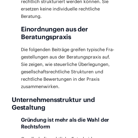
recht­lich struk­tu­riert wer­den kön­nen. Sie
erset­zen kei­ne indi­vi­du­el­le recht­li­che
Beratung.
Einordnungen aus der
Beratungspraxis
Die fol­gen­den Bei­trä­ge grei­fen typi­sche Fra­
ge­stel­lun­gen aus der Bera­tungs­pra­xis auf.
Sie zei­gen, wie steu­er­li­che Über­le­gun­gen,
gesell­schafts­recht­li­che Struk­tu­ren und
recht­li­che Bewer­tun­gen in der Pra­xis
zusammenwirken.
Unternehmensstruktur und
Gestaltung
Gründung ist mehr als die Wahl der
Rechtsform