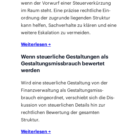
wenn der Vor­wurf einer Steu­er­ver­kür­zung
im Raum steht. Eine prä­zi­se recht­li­che Ein­
ord­nung der zugrun­de lie­gen­den Struk­tur
kann hel­fen, Sach­ver­hal­te zu klä­ren und eine
wei­te­re Eska­la­ti­on zu vermeiden.
Wei­ter­le­sen →
Wenn steuerliche Gestaltungen als
Gestaltungsmissbrauch bewertet
werden
Wird eine steu­er­li­che Gestal­tung von der
Finanz­ver­wal­tung als Gestal­tungs­miss­
brauch ein­ge­ord­net, ver­schiebt sich die Dis­
kus­si­on von steu­er­li­chen Details hin zur
recht­li­chen Bewer­tung der gesam­ten
Struktur.
Wei­ter­le­sen →