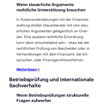
Wenn steuerliche Argumente
rechtliche Unterstützung brauchen
In Aus­ein­an­der­set­zun­gen mit der Finanz­ver­
wal­tung sto­ßen Steu­er­be­ra­ter mit rein steu­
er­li­chen Argu­men­ten gele­gent­lich an Gren­
zen. Eine sau­be­re recht­li­che Ein­ord­nung
kann dann ent­schei­dend sein – etwa bei der
recht­li­chen Prü­fung von Beschei­den oder in
Ver­hand­lun­gen mit dem Finanz­amt, bei Ein­
sprü­chen, oder Finanzgerichtsverfahren.
Wei­ter­le­sen →
Betriebsprüfung und internationale
Sachverhalte
Wenn Betriebsprüfungen strukturelle
Fragen aufwerfen