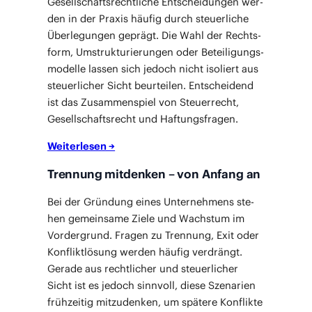
Gesell­schafts­recht­li­che Ent­schei­dun­gen wer­
den in der Pra­xis häu­fig durch steu­er­li­che
Über­le­gun­gen geprägt. Die Wahl der Rechts­
form, Umstruk­tu­rie­run­gen oder Betei­li­gungs­
mo­del­le las­sen sich jedoch nicht iso­liert aus
steu­er­li­cher Sicht beur­tei­len. Ent­schei­dend
ist das Zusam­men­spiel von Steu­er­recht,
Gesell­schafts­recht und Haftungsfragen.
Wei­ter­le­sen →
Trennung mitdenken – von Anfang an
Bei der Grün­dung eines Unter­neh­mens ste­
hen gemein­sa­me Zie­le und Wachs­tum im
Vor­der­grund. Fra­gen zu Tren­nung, Exit oder
Kon­flikt­lö­sung wer­den häu­fig ver­drängt.
Gera­de aus recht­li­cher und steu­er­li­cher
Sicht ist es jedoch sinn­voll, die­se Sze­na­ri­en
früh­zei­tig mit­zu­den­ken, um spä­te­re Kon­flik­te