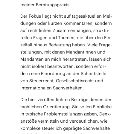
mei­ner Beratungspraxis.
Der Fokus liegt nicht auf tages­ak­tu­el­len Mel­
dun­gen oder kur­zen Kom­men­ta­ren, son­dern
auf recht­li­chen Zusam­men­hän­gen, struk­tu­
rel­len Fra­gen und The­men, die über den Ein­
zel­fall hin­aus Bedeu­tung haben. Vie­le Fra­ge­
stel­lun­gen, mit denen Man­dan­tin­nen und
Man­dan­ten an mich her­an­tre­ten, las­sen sich
nicht iso­liert beant­wor­ten, son­dern erfor­
dern eine Ein­ord­nung an der Schnitt­stel­le
von Steu­er­recht, Gesell­schafts­recht und
inter­na­tio­na­len Sachverhalten.
Die hier ver­öf­fent­lich­ten Bei­trä­ge die­nen der
fach­li­chen Ori­en­tie­rung. Sie sol­len Ein­bli­cke
in typi­sche Pro­blem­stel­lun­gen geben, Denk­
an­stö­ße ver­mit­teln und ver­deut­li­chen, wie
kom­ple­xe steu­er­lich gepräg­te Sach­ver­hal­te