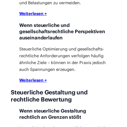
und Belas­tun­gen zu vermeiden.
Wei­ter­le­sen →
Wenn steuerliche und
gesellschaftsrechtliche Perspektiven
auseinanderlaufen
Steu­er­li­che Opti­mie­rung und gesell­schafts­
recht­li­che Anfor­de­run­gen ver­fol­gen häu­fig
ähn­li­che Zie­le – kön­nen in der Pra­xis jedoch
auch Span­nun­gen erzeugen.
Wei­ter­le­sen →
Steuerliche Gestaltung und
rechtliche Bewertung
Wenn steuerliche Gestaltung
rechtlich an Grenzen stößt