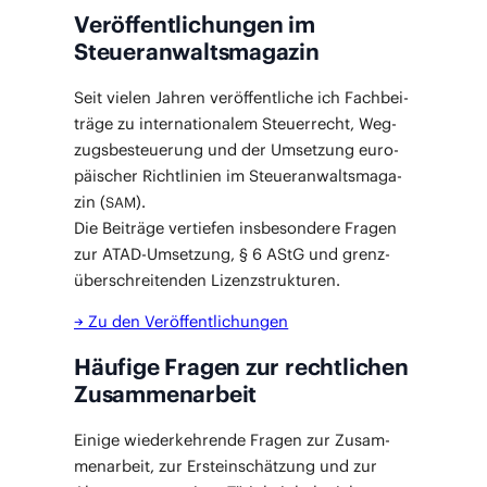
Veröffentlichungen im
Steueranwaltsmagazin
Seit vie­len Jah­ren ver­öf­fent­li­che ich Fach­bei­
trä­ge zu inter­na­tio­na­lem Steu­er­recht, Weg­
zugs­be­steue­rung und der Umset­zung euro­
päi­scher Richt­li­ni­en im Steu­er­an­walts­ma­ga­
zin (
).
SAM
Die Bei­trä­ge ver­tie­fen ins­be­son­de­re Fra­gen
zur ATAD-Umset­zung, § 6 AStG und grenz­
über­schrei­ten­den Lizenzstrukturen.
→ Zu den Veröffentlichungen
Häufige Fragen zur rechtlichen
Zusammenarbeit
Eini­ge wie­der­keh­ren­de Fra­gen zur Zusam­
men­ar­beit, zur Erst­ein­schät­zung und zur