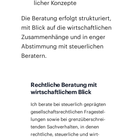
li­cher Konzepte
Die Bera­tung erfolgt struk­tu­riert,
mit Blick auf die wirt­schaft­li­chen
Zusam­men­hän­ge und in enger
Abstim­mung mit steu­er­li­chen
Beratern.
Rechtliche Beratung mit
wirtschaftlichem Blick
Ich bera­te bei steu­er­lich gepräg­ten
gesell­schafts­recht­li­chen Fra­ge­stel­
lun­gen sowie bei grenz­über­schrei­
ten­den Sach­ver­hal­ten, in denen
recht­li­che, steu­er­li­che und wirt­