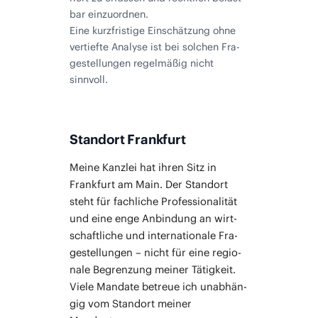
bar ein­zu­ord­nen.
Eine kurz­fris­ti­ge Ein­schät­zung ohne
ver­tief­te Ana­ly­se ist bei sol­chen Fra­
ge­stel­lun­gen regel­mä­ßig nicht
sinnvoll.
Standort Frankfurt
Mei­ne Kanz­lei hat ihren Sitz in
Frank­furt am Main. Der Stand­ort
steht für fach­li­che Pro­fes­sio­na­li­tät
und eine enge Anbin­dung an wirt­
schaft­li­che und inter­na­tio­na­le Fra­
ge­stel­lun­gen – nicht für eine regio­
na­le Begren­zung mei­ner Tätig­keit.
Vie­le Man­da­te betreue ich unab­hän­
gig vom Stand­ort mei­ner