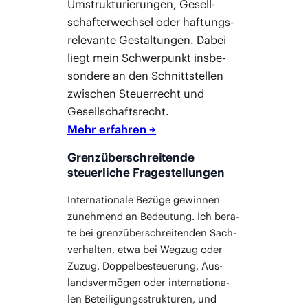
Umstruk­tu­rie­run­gen, Gesell­
schaf­ter­wech­sel oder haf­tungs­
re­le­van­te Gestal­tun­gen. Dabei
liegt mein Schwer­punkt ins­be­
son­de­re an den Schnitt­stel­len
zwi­schen Steu­er­recht und
Gesell­schafts­recht.
Mehr erfah­ren →
Grenzüberschreitende
steuerliche Fragestellungen
Inter­na­tio­na­le Bezü­ge gewin­nen
zuneh­mend an Bedeu­tung. Ich bera­
te bei grenz­über­schrei­ten­den Sach­
ver­hal­ten, etwa bei Weg­zug oder
Zuzug, Dop­pel­be­steue­rung, Aus­
lands­ver­mö­gen oder inter­na­tio­na­
len Betei­li­gungs­struk­tu­ren, und