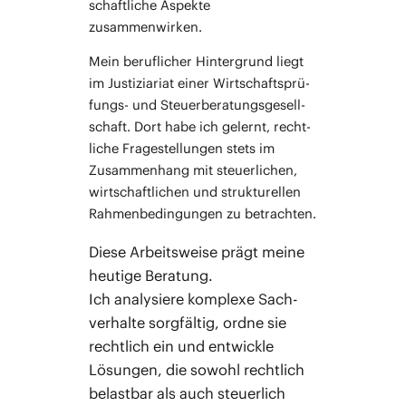
schaft­li­che Aspek­te
zusammenwirken.
Mein beruf­li­cher Hin­ter­grund liegt
im Jus­ti­zia­ri­at einer Wirt­schafts­prü­
fungs- und Steu­er­be­ra­tungs­ge­sell­
schaft. Dort habe ich gelernt, recht­
li­che Fra­ge­stel­lun­gen stets im
Zusam­men­hang mit steu­er­li­chen,
wirt­schaft­li­chen und struk­tu­rel­len
Rah­men­be­din­gun­gen zu betrachten.
Die­se Arbeits­wei­se prägt mei­ne
heu­ti­ge Bera­tung.
Ich ana­ly­sie­re kom­ple­xe Sach­
ver­hal­te sorg­fäl­tig, ord­ne sie
recht­lich ein und ent­wick­le
Lösun­gen, die sowohl recht­lich
belast­bar als auch steu­er­lich