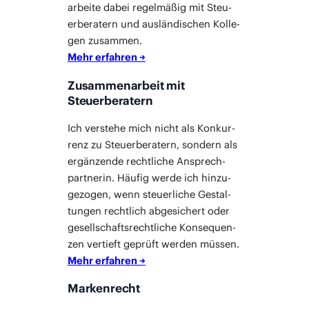
arbei­te dabei regel­mä­ßig mit Steu­
er­be­ra­tern und aus­län­di­schen Kol­le­
gen zusam­men.
Mehr erfah­ren →
Zusammenarbeit mit
Steuerberatern
Ich ver­ste­he mich nicht als Kon­kur­
renz zu Steu­er­be­ra­tern, son­dern als
ergän­zen­de recht­li­che Ansprech­
part­ne­rin. Häu­fig wer­de ich hin­zu­
ge­zo­gen, wenn steu­er­li­che Gestal­
tun­gen recht­lich abge­si­chert oder
gesell­schafts­recht­li­che Kon­se­quen­
zen ver­tieft geprüft wer­den müs­sen.
Mehr erfah­ren →
Markenrecht