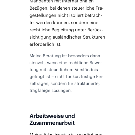
Man­dan­ten mit inter­na­tio­na­len
Bezü­gen, bei denen steu­er­li­che Fra­
ge­stel­lun­gen nicht iso­liert betrach­
tet wer­den kön­nen, son­dern eine
recht­li­che Beglei­tung unter Berück­
sich­ti­gung aus­län­di­scher Struk­tu­ren
erfor­der­lich ist.
Mei­ne Bera­tung ist beson­ders dann
sinn­voll, wenn eine recht­li­che Bewer­
tung mit steu­er­li­chem Ver­ständ­nis
gefragt ist – nicht für kurz­fris­ti­ge Ein­
zel­fra­gen, son­dern für struk­tu­rier­te,
trag­fä­hi­ge Lösungen.
Arbeitsweise und
Zusammenarbeit
Mei­ne Arbeits­wei­se ist geprägt von