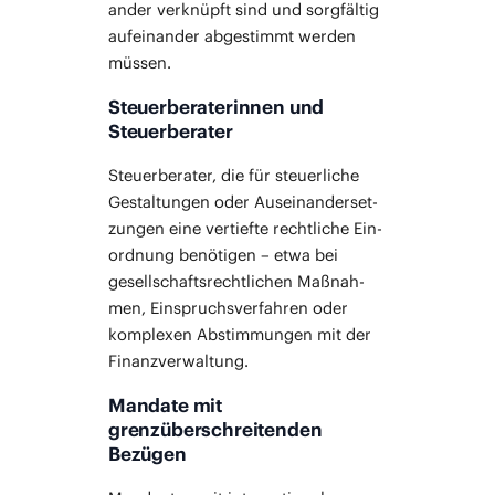
an­der ver­knüpft sind und sorg­fäl­tig
auf­ein­an­der abge­stimmt wer­den
müssen.
Steuerberaterinnen und
Steuerberater
Steu­er­be­ra­ter, die für steu­er­li­che
Gestal­tun­gen oder Aus­ein­an­der­set­
zun­gen eine ver­tief­te recht­li­che Ein­
ord­nung benö­ti­gen – etwa bei
gesell­schafts­recht­li­chen Maß­nah­
men, Ein­spruchs­ver­fah­ren oder
kom­ple­xen Abstim­mun­gen mit der
Finanzverwaltung.
Mandate mit
grenzüberschreitenden
Bezügen