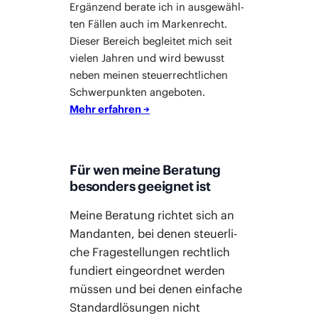
Ergän­zend bera­te ich in aus­ge­wähl­
ten Fäl­len auch im Mar­ken­recht.
Die­ser Bereich beglei­tet mich seit
vie­len Jah­ren und wird bewusst
neben mei­nen steu­er­recht­li­chen
Schwer­punk­ten ange­bo­ten.
Mehr erfah­ren →
Für wen meine Beratung
besonders geeignet ist
Mei­ne Bera­tung rich­tet sich an
Man­dan­ten, bei denen steu­er­li­
che Fra­ge­stel­lun­gen recht­lich
fun­diert ein­ge­ord­net wer­den
müs­sen und bei denen ein­fa­che
Stan­dard­lö­sun­gen nicht