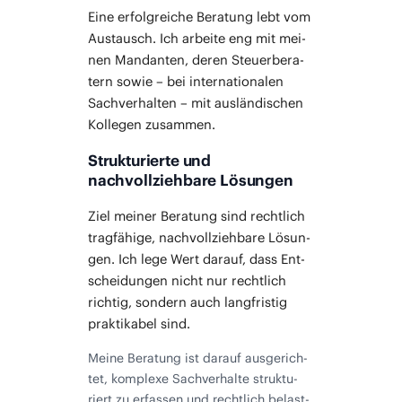
Eine erfolg­rei­che Bera­tung lebt vom
Aus­tausch. Ich arbei­te eng mit mei­
nen Man­dan­ten, deren Steu­er­be­ra­
tern sowie – bei inter­na­tio­na­len
Sach­ver­hal­ten – mit aus­län­di­schen
Kol­le­gen zusammen.
Strukturierte und
nachvollziehbare Lösungen
Ziel mei­ner Bera­tung sind recht­lich
trag­fä­hi­ge, nach­voll­zieh­ba­re Lösun­
gen. Ich lege Wert dar­auf, dass Ent­
schei­dun­gen nicht nur recht­lich
rich­tig, son­dern auch lang­fris­tig
prak­ti­ka­bel sind.
Mei­ne Bera­tung ist dar­auf aus­ge­rich­
tet, kom­ple­xe Sach­ver­hal­te struk­tu­
riert zu erfas­sen und recht­lich belast­