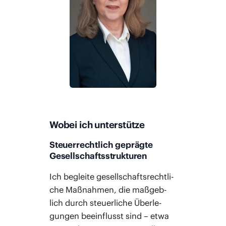
Wobei ich unterstütze
Steuerrechtlich geprägte
Gesellschaftsstrukturen
Ich beglei­te gesell­schafts­recht­li­
che Maß­nah­men, die maß­geb­
lich durch steu­er­li­che Über­le­
gun­gen beein­flusst sind – etwa