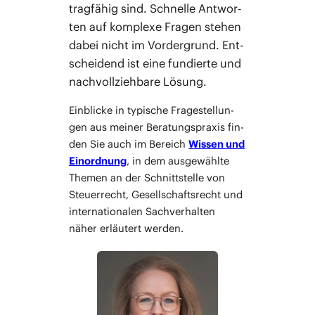
trag­fä­hig sind. Schnel­le Ant­wor­
ten auf kom­ple­xe Fra­gen ste­hen
dabei nicht im Vor­der­grund. Ent­
schei­dend ist eine fun­dier­te und
nach­voll­zieh­ba­re Lösung.
Ein­bli­cke in typi­sche Fra­ge­stel­lun­
gen aus mei­ner Bera­tungs­pra­xis fin­
den Sie auch im Bereich
Wis­sen und
Ein­ord­nung
, in dem aus­ge­wähl­te
The­men an der Schnitt­stel­le von
Steu­er­recht, Gesell­schafts­recht und
inter­na­tio­na­len Sach­ver­hal­ten
näher erläu­tert werden.