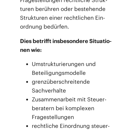
Fra­ge­stel­lun­gen recht­li­che Struk­
tu­ren berüh­ren oder bestehen­de
Struk­tu­ren einer recht­li­chen Ein­
ord­nung bedürfen.
Dies betrifft ins­be­son­de­re Situa­tio­
nen wie:
Umstruk­tu­rie­run­gen und
Beteiligungsmodelle
grenz­über­schrei­ten­de
Sachverhalte
Zusam­men­ar­beit mit Steu­er­
be­ra­tern bei kom­ple­xen
Fragestellungen
recht­li­che Ein­ord­nung steu­er­