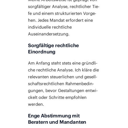
sorg­fäl­ti­ger Ana­ly­se, recht­li­cher Tie­
fe und einem struk­tu­rier­ten Vor­ge­
hen. Jedes Man­dat erfor­dert eine
indi­vi­du­el­le recht­li­che
Auseinandersetzung.
Sorgfältige rechtliche
Einordnung
Am Anfang steht stets eine gründ­li­
che recht­li­che Ana­ly­se. Ich klä­re die
rele­van­ten steu­er­li­chen und gesell­
schafts­recht­li­chen Rah­men­be­din­
gun­gen, bevor Gestal­tun­gen ent­wi­
ckelt oder Schrit­te emp­foh­len
werden.
Enge Abstimmung mit
Beratern und Mandanten