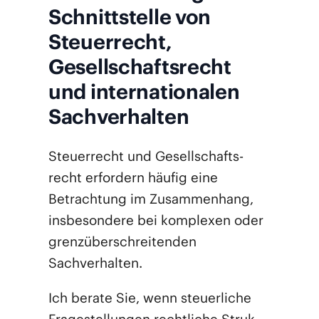
Schnittstelle von
Steuerrecht,
Gesellschaftsrecht
und internationalen
Sachverhalten
Steu­er­recht und Gesell­schafts­
recht erfor­dern häu­fig eine
Betrach­tung im Zusam­men­hang,
ins­be­son­de­re bei kom­ple­xen oder
grenz­über­schrei­ten­den
Sachverhalten.
Ich bera­te Sie, wenn steu­er­li­che