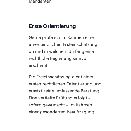
Mandanten.
Erste Orientierung
Ger­ne prü­fe ich im Rah­men einer
unver­bind­li­chen Erst­ein­schät­zung,
ob und in wel­chem Umfang eine
recht­li­che Beglei­tung sinn­voll
erscheint.
Die Erst­ein­schät­zung dient einer
ers­ten recht­li­chen Ori­en­tie­rung und
ersetzt kei­ne umfas­sen­de Bera­tung.
Eine ver­tief­te Prü­fung erfolgt –
sofern gewünscht – im Rah­men
einer geson­der­ten Beauftragung.