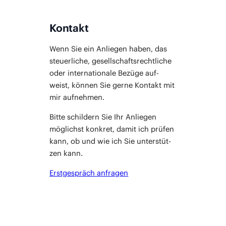
Kontakt
Wenn Sie ein Anlie­gen haben, das
steu­er­li­che, gesell­schafts­recht­li­che
oder inter­na­tio­na­le Bezü­ge auf­
weist, kön­nen Sie ger­ne Kon­takt mit
mir aufnehmen.
Bit­te schil­dern Sie Ihr Anlie­gen
mög­lichst kon­kret, damit ich prü­fen
kann, ob und wie ich Sie unter­stüt­
zen kann.
Erst­ge­spräch anfragen