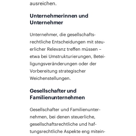
ausreichen.
Unternehmerinnen und
Unternehmer
Unter­neh­mer, die gesell­schafts­
recht­li­che Ent­schei­dun­gen mit steu­
er­li­cher Rele­vanz tref­fen müs­sen –
etwa bei Umstruk­tu­rie­run­gen, Betei­
li­gungs­ver­än­de­run­gen oder der
Vor­be­rei­tung stra­te­gi­scher
Weichenstellungen.
Gesellschafter und
Familienunternehmen
Gesell­schaf­ter und Fami­li­en­un­ter­
neh­men, bei denen steu­er­li­che,
gesell­schafts­recht­li­che und haf­
tungs­recht­li­che Aspek­te eng mit­ein­