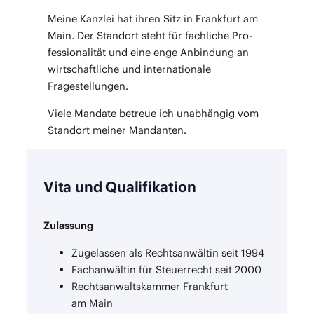
Mei­ne Kanz­lei hat ihren Sitz in Frank­furt am
Main. Der Stand­ort steht für fach­li­che Pro­
fes­sio­na­li­tät und eine enge Anbin­dung an
wirt­schaft­li­che und inter­na­tio­na­le
Fragestellungen.
Vie­le Man­da­te betreue ich unab­hän­gig vom
Stand­ort mei­ner Mandanten.
Vita und Qualifikation
Zulas­sung
Zuge­las­sen als Rechts­an­wäl­tin seit 1994
Fach­an­wäl­tin für Steu­er­recht seit 2000
Rechts­an­walts­kam­mer Frank­furt
am Main