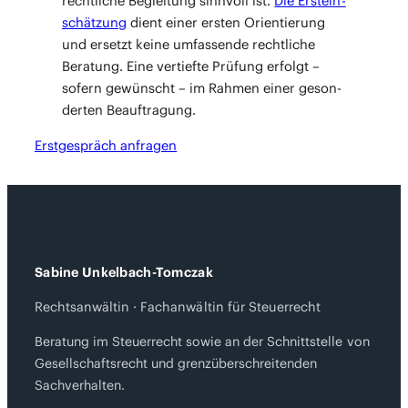
recht­li­che Beglei­tung sinn­voll ist.
Die Erst­ein­
schät­zung
dient einer ers­ten Ori­en­tie­rung
und ersetzt kei­ne umfas­sen­de recht­li­che
Bera­tung. Eine ver­tief­te Prü­fung erfolgt –
sofern gewünscht – im Rah­men einer geson­
der­ten Beauftragung.
Erst­ge­spräch anfragen
Sabine Unkelbach-Tomczak
Rechtsanwältin · Fachanwältin für Steuerrecht
Beratung im Steuerrecht sowie an der Schnittstelle von
Gesellschaftsrecht und grenzüberschreitenden
Sachverhalten.