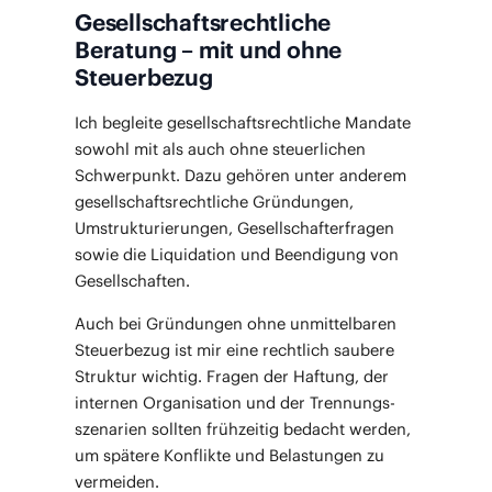
Gesellschaftsrechtliche
Beratung – mit und ohne
Steuerbezug
Ich beglei­te gesell­schafts­recht­li­che Man­da­te
sowohl mit als auch ohne steu­er­li­chen
Schwer­punkt. Dazu gehö­ren unter ande­rem
gesell­schafts­recht­li­che Grün­dun­gen,
Umstruk­tu­rie­run­gen, Gesell­schaf­ter­fra­gen
sowie die Liqui­da­ti­on und Been­di­gung von
Gesellschaften.
Auch bei Grün­dun­gen ohne unmit­tel­ba­ren
Steu­er­be­zug ist mir eine recht­lich sau­be­re
Struk­tur wich­tig. Fra­gen der Haf­tung, der
inter­nen Orga­ni­sa­ti­on und der Tren­nungs­
sze­na­ri­en soll­ten früh­zei­tig bedacht wer­den,
um spä­te­re Kon­flik­te und Belas­tun­gen zu
vermeiden.