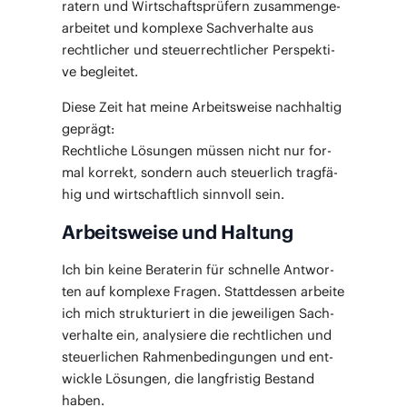
ra­tern und Wirt­schafts­prü­fern zusam­men­ge­
ar­bei­tet und kom­ple­xe Sach­ver­hal­te aus
recht­li­cher und steu­er­recht­li­cher Per­spek­ti­
ve begleitet.
Die­se Zeit hat mei­ne Arbeits­wei­se nach­hal­tig
geprägt:
Recht­li­che Lösun­gen müs­sen nicht nur for­
mal kor­rekt, son­dern auch steu­er­lich trag­fä­
hig und wirt­schaft­lich sinn­voll sein.
Arbeitsweise und Haltung
Ich bin kei­ne Bera­te­rin für schnel­le Ant­wor­
ten auf kom­ple­xe Fra­gen. Statt­des­sen arbei­te
ich mich struk­tu­riert in die jewei­li­gen Sach­
ver­hal­te ein, ana­ly­sie­re die recht­li­chen und
steu­er­li­chen Rah­men­be­din­gun­gen und ent­
wick­le Lösun­gen, die lang­fris­tig Bestand
haben.