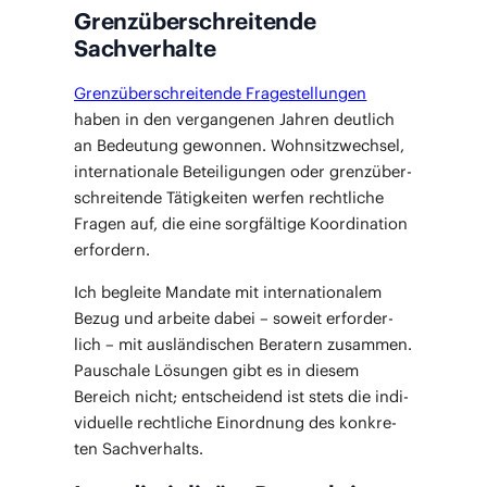
Grenzüberschreitende
Sachverhalte
Grenz­über­schrei­ten­de Fra­ge­stel­lun­gen
haben in den ver­gan­ge­nen Jah­ren deut­lich
an Bedeu­tung gewon­nen. Wohn­sitz­wech­sel,
inter­na­tio­na­le Betei­li­gun­gen oder grenz­über­
schrei­ten­de Tätig­kei­ten wer­fen recht­li­che
Fra­gen auf, die eine sorg­fäl­ti­ge Koor­di­na­ti­on
erfordern.
Ich beglei­te Man­da­te mit inter­na­tio­na­lem
Bezug und arbei­te dabei – soweit erfor­der­
lich – mit aus­län­di­schen Bera­tern zusam­men.
Pau­scha­le Lösun­gen gibt es in die­sem
Bereich nicht; ent­schei­dend ist stets die indi­
vi­du­el­le recht­li­che Ein­ord­nung des kon­kre­
ten Sachverhalts.