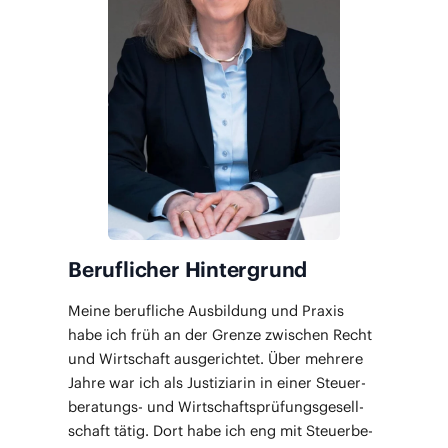
Beruflicher Hintergrund
Mei­ne beruf­li­che Aus­bil­dung und Pra­xis
habe ich früh an der Gren­ze zwi­schen Recht
und Wirt­schaft aus­ge­rich­tet. Über meh­re­re
Jah­re war ich als Jus­ti­zia­rin in einer Steu­er­
be­ra­tungs- und Wirt­schafts­prü­fungs­ge­sell­
schaft tätig. Dort habe ich eng mit Steu­er­be­