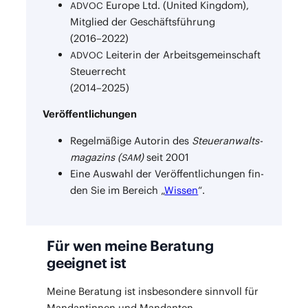
Euro­pe Ltd. (United King­dom),
ADVOC
Mit­glied der Geschäfts­füh­rung
(2016–2022)
Lei­te­rin der Arbeits­ge­mein­schaft
ADVOC
Steu­er­recht
(2014–2025)
Ver­öf­fent­li­chun­gen
Regel­mä­ßi­ge Autorin des
Steu­er­an­walts­
ma­ga­zins (
)
seit 2001
SAM
Eine Aus­wahl der Ver­öf­fent­li­chun­gen fin­
den Sie im Bereich „
Wis­sen
“.
Für wen meine Beratung
geeignet ist
Mei­ne Bera­tung ist ins­be­son­de­re sinn­voll für
Man­dan­tin­nen und Mandanten,