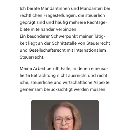
Ich bera­te Man­dan­tin­nen und Man­dan­ten bei
recht­li­chen Fra­ge­stel­lun­gen, die steu­er­lich
geprägt sind und häu­fig meh­re­re Rechts­ge­
bie­te mit­ein­an­der ver­bin­den.
Ein beson­de­rer Schwer­punkt mei­ner Tätig­
keit liegt an der Schnitt­stel­le von Steu­er­recht
und Gesell­schafts­recht mit inter­na­tio­na­lem
Steuerrecht.
Mei­ne Arbeit betrifft Fäl­le, in denen eine iso­
lier­te Betrach­tung nicht aus­reicht und recht­l
i­che, steu­er­li­che und wirt­schaft­li­che Aspek­te
gemein­sam berück­sich­tigt wer­den müssen.