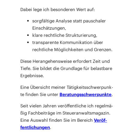
Dabei lege ich beson­de­ren Wert auf:
sorg­fäl­ti­ge Ana­ly­se statt pau­scha­ler
Einschätzungen,
kla­re recht­li­che Strukturierung,
trans­pa­ren­te Kom­mu­ni­ka­ti­on über
recht­li­che Mög­lich­kei­ten und Grenzen.
Die­se Her­an­ge­hens­wei­se erfor­dert Zeit und
Tie­fe. Sie bil­det die Grund­la­ge für belast­ba­re
Ergebnisse.
Eine Über­sicht mei­ner Tätig­keits­schwer­punk­
te fin­den Sie unter
Bera­tungs­schwer­punk­te
.
Seit vie­len Jah­ren ver­öf­fent­li­che ich regel­mä­
ßig Fach­bei­trä­ge im Steu­er­an­walts­ma­ga­zin.
Eine Aus­wahl fin­den Sie im Bereich
Ver­öf­
fent­li­chun­gen
.