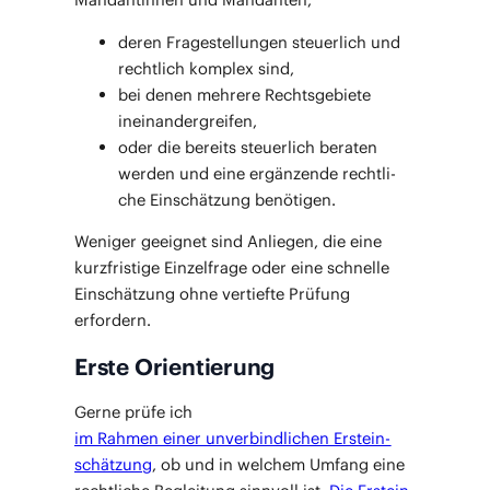
deren Fra­ge­stel­lun­gen steu­er­lich und
recht­lich kom­plex sind,
bei denen meh­re­re Rechts­ge­bie­te
ineinandergreifen,
oder die bereits steu­er­lich bera­ten
wer­den und eine ergän­zen­de recht­li­
che Ein­schät­zung benötigen.
Weni­ger geeig­net sind Anlie­gen, die eine
kurz­fris­ti­ge Ein­zel­fra­ge oder eine schnel­le
Ein­schät­zung ohne ver­tief­te Prü­fung
erfordern.
Erste Orientierung
Ger­ne prü­fe ich
im Rah­men einer unver­bind­li­chen Erst­ein­
schät­zung
, ob und in wel­chem Umfang eine