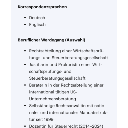
Kor­re­spon­denz­spra­chen
Deutsch
Eng­lisch
Beruf­li­cher Wer­de­gang (Aus­wahl)
Rechts­ab­tei­lung einer Wirt­schafts­prü­
fungs- und Steuerberatungsgesellschaft
Jus­ti­tia­rin und Pro­ku­ris­tin einer Wirt­
schafts­prü­fungs- und
Steuerberatungsgesellschaft
Bera­te­rin in der Rechts­ab­tei­lung einer
inter­na­tio­nal täti­gen US-
Unternehmensberatung
Selb­stän­di­ge Rechts­an­wäl­tin mit natio­
na­ler und inter­na­tio­na­ler Man­dats­struk­
tur seit 1999
Dozen­tin für Steu­er­recht (2014–2024)