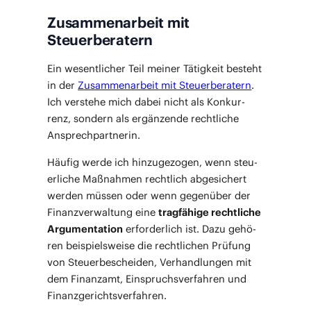
Zusammenarbeit mit
Steuerberatern
Ein wesent­li­cher Teil mei­ner Tätig­keit besteht
in der
Zusam­men­ar­beit mit Steu­er­be­ra­tern
.
Ich ver­ste­he mich dabei nicht als Kon­kur­
renz, son­dern als ergän­zen­de recht­li­che
Ansprechpartnerin.
Häu­fig wer­de ich hin­zu­ge­zo­gen, wenn steu­
er­li­che Maß­nah­men recht­lich abge­si­chert
wer­den müs­sen oder wenn gegen­über der
Finanz­ver­wal­tung eine
trag­fä­hi­ge recht­li­che
Argu­men­ta­ti­on
erfor­der­lich ist. Dazu gehö­
ren bei­spiels­wei­se die recht­li­chen Prü­fung
von Steu­er­be­schei­den, Ver­hand­lun­gen mit
dem Finanz­amt, Ein­spruchs­ver­fah­ren und
Finanzgerichtsverfahren.