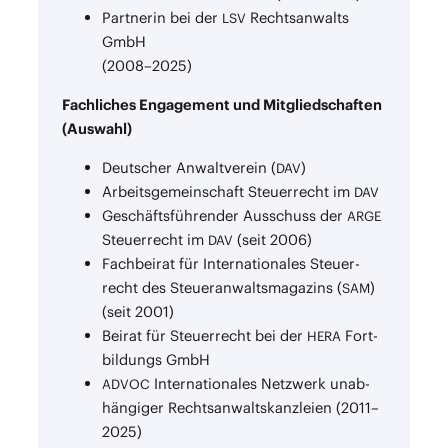
Part­ne­rin bei der
Rechts­an­walts
LSV
GmbH
(2008–2025)
Fach­li­ches Enga­ge­ment und Mit­glied­schaf­ten
(Aus­wahl)
Deut­scher Anwalt­ver­ein (
)
DAV
Arbeits­ge­mein­schaft Steu­er­recht im
DAV
Geschäfts­füh­ren­der Aus­schuss der
ARGE
Steu­er­recht im
(seit 2006)
DAV
Fach­bei­rat für Inter­na­tio­na­les Steu­er­
recht des Steu­er­an­walts­ma­ga­zins (
)
SAM
(seit 2001)
Bei­rat für Steu­er­recht bei der
Fort­
HERA
bil­dungs GmbH
Inter­na­tio­na­les Netz­werk unab­
ADVOC
hän­gi­ger Rechts­an­walts­kanz­lei­en (2011–
2025)