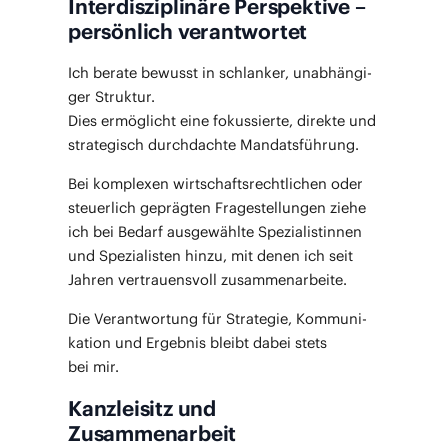
Interdisziplinäre Perspektive –
persönlich verantwortet
Ich bera­te bewusst in schlan­ker, unab­hän­gi­
ger Struk­tur.
Dies ermög­licht eine fokus­sier­te, direk­te und
stra­te­gisch durch­dach­te Mandatsführung.
Bei kom­ple­xen wirt­schafts­recht­li­chen oder
steu­er­lich gepräg­ten Fra­ge­stel­lun­gen zie­he
ich bei Bedarf aus­ge­wähl­te Spe­zia­lis­tin­nen
und Spe­zia­lis­ten hin­zu, mit denen ich seit
Jah­ren ver­trau­ens­voll zusammenarbeite.
Die Ver­ant­wor­tung für Stra­te­gie, Kom­mu­ni­
ka­ti­on und Ergeb­nis bleibt dabei stets
bei mir.
Kanzleisitz und
Zusammenarbeit