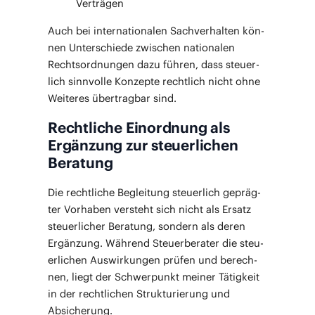
Verträgen
Auch bei inter­na­tio­na­len Sach­ver­hal­ten kön­
nen Unter­schie­de zwi­schen natio­na­len
Rechts­ord­nun­gen dazu füh­ren, dass steu­er­
lich sinn­vol­le Kon­zep­te recht­lich nicht ohne
Wei­te­res über­trag­bar sind.
Rechtliche Einordnung als
Ergänzung zur steuerlichen
Beratung
Die recht­li­che Beglei­tung steu­er­lich gepräg­
ter Vor­ha­ben ver­steht sich nicht als Ersatz
steu­er­li­cher Bera­tung, son­dern als deren
Ergän­zung. Wäh­rend Steu­er­be­ra­ter die steu­
er­li­chen Aus­wir­kun­gen prü­fen und berech­
nen, liegt der Schwer­punkt mei­ner Tätig­keit
in der recht­li­chen Struk­tu­rie­rung und
Absicherung.