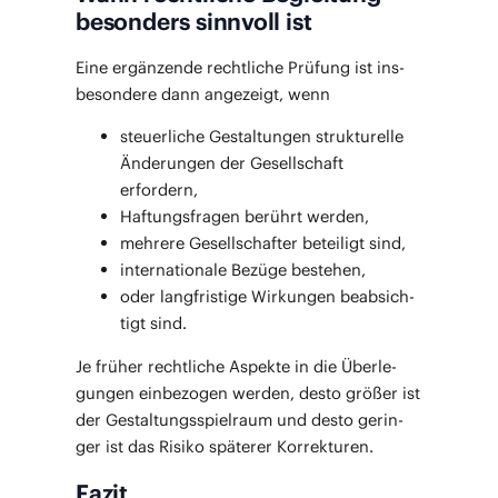
besonders sinnvoll ist
Eine ergän­zen­de recht­li­che Prü­fung ist ins­
be­son­de­re dann ange­zeigt, wenn
steu­er­li­che Gestal­tun­gen struk­tu­rel­le
Ände­run­gen der Gesell­schaft
erfordern,
Haf­tungs­fra­gen berührt werden,
meh­re­re Gesell­schaf­ter betei­ligt sind,
inter­na­tio­na­le Bezü­ge bestehen,
oder lang­fris­ti­ge Wir­kun­gen beab­sich­
tigt sind.
Je frü­her recht­li­che Aspek­te in die Über­le­
gun­gen ein­be­zo­gen wer­den, des­to grö­ßer ist
der Gestal­tungs­spiel­raum und des­to gerin­
ger ist das Risi­ko spä­te­rer Korrekturen.
Fazit