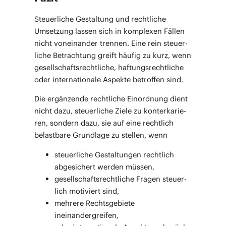
Steu­er­li­che Gestal­tung und recht­li­che
Umset­zung las­sen sich in kom­ple­xen Fäl­len
nicht von­ein­an­der tren­nen. Eine rein steu­er­
li­che Betrach­tung greift häu­fig zu kurz, wenn
gesell­schafts­recht­li­che, haf­tungs­recht­li­che
oder inter­na­tio­na­le Aspek­te betrof­fen sind.
Die ergän­zen­de recht­li­che Ein­ord­nung dient
nicht dazu, steu­er­li­che Zie­le zu kon­ter­ka­rie­
ren, son­dern dazu, sie auf eine recht­lich
belast­ba­re Grund­la­ge zu stel­len, wenn
steu­er­li­che Gestal­tun­gen recht­lich
abge­si­chert wer­den müssen,
gesell­schafts­recht­li­che Fra­gen steu­er­
lich moti­viert sind,
meh­re­re Rechts­ge­bie­te
ineinandergreifen,