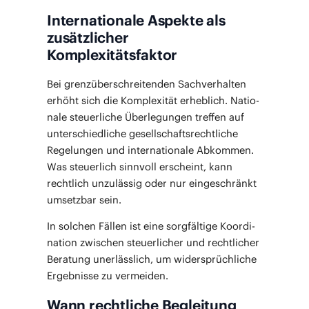
Internationale Aspekte als
zusätzlicher
Komplexitätsfaktor
Bei grenz­über­schrei­ten­den Sach­ver­hal­ten
erhöht sich die Kom­ple­xi­tät erheb­lich. Natio­
na­le steu­er­li­che Über­le­gun­gen tref­fen auf
unter­schied­li­che gesell­schafts­recht­li­che
Rege­lun­gen und inter­na­tio­na­le Abkom­men.
Was steu­er­lich sinn­voll erscheint, kann
recht­lich unzu­läs­sig oder nur ein­ge­schränkt
umsetz­bar sein.
In sol­chen Fäl­len ist eine sorg­fäl­ti­ge Koor­di­
na­ti­on zwi­schen steu­er­li­cher und recht­li­cher
Bera­tung uner­läss­lich, um wider­sprüch­li­che
Ergeb­nis­se zu vermeiden.
Wann rechtliche Begleitung