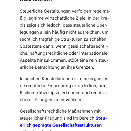
Steu­er­li­che Gestal­tun­gen ver­fol­gen regel­mä­
ßig legi­ti­me wirt­schaft­li­che Zie­le. In der Pra­
xis zeigt sich jedoch, dass steu­er­li­che Über­
le­gun­gen allein häu­fig nicht aus­rei­chen, um
recht­lich trag­fä­hi­ge Struk­tu­ren zu schaf­fen.
Spä­tes­tens dann, wenn gesell­schafts­recht­li­
che, haf­tungs­recht­li­che oder inter­na­tio­na­le
Aspek­te hin­zu­kom­men, stößt eine rein steu­
er­li­che Betrach­tung an ihre Grenzen.
In sol­chen Kon­stel­la­tio­nen ist eine ergän­zen­
de recht­li­che Ein­ord­nung erfor­der­lich, um
Risi­ken früh­zei­tig zu erken­nen und rechts­si­
che­re Lösun­gen zu entwickeln.
Gesell­schafts­recht­li­che Maß­nah­men mit
steu­er­li­cher Prä­gung sind im Bereich
Steu­
er­lich gepräg­te Gesell­schafts­struk­tu­ren