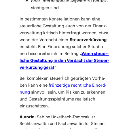
oder inter­na­tio­na­le Aspek­te zu berück­
sich­ti­gen sind.
In bestimm­ten Kon­stel­la­tio­nen kann eine
steu­er­li­che Gestal­tung auch von der Finanz­
ver­wal­tung kri­tisch hin­ter­fragt wer­den, etwa
wenn der Ver­dacht einer
Steu­er­ver­kür­zung
ent­steht. Eine Ein­ord­nung sol­cher Situa­tio­
nen beschrei­be ich im Bei­trag
„
Wenn steu­er­
li­che Gestal­tung in den Ver­dacht der Steu­er­
ver­kür­zung gerät
“
.
Bei kom­ple­xen steu­er­lich gepräg­ten Vor­ha­
ben kann eine
früh­zei­ti­ge recht­li­che Ein­ord­
nung
sinn­voll sein, um Risi­ken zu erken­nen
und Gestal­tungs­spiel­räu­me rea­lis­tisch
einzuschätzen.
Autorin:
Sabi­ne Unkel­bach-Tomc­zak ist
Rechts­an­wäl­tin und Fach­an­wäl­tin für Steu­er­