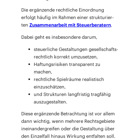
Die ergän­zen­de recht­li­che Ein­ord­nung
erfolgt häu­fig im Rah­men einer struk­tu­rier­
ten
Zusam­men­ar­beit mit Steu­er­be­ra­tern
.
Dabei geht es ins­be­son­de­re darum,
steu­er­li­che Gestal­tun­gen gesell­schafts­
recht­lich kor­rekt umzusetzen,
Haf­tungs­ri­si­ken trans­pa­rent zu
machen,
recht­li­che Spiel­räu­me rea­lis­tisch
einzuschätzen,
und Struk­tu­ren lang­fris­tig trag­fä­hig
auszugestalten.
Die­se ergän­zen­de Betrach­tung ist vor allem
dann wich­tig, wenn meh­re­re Rechts­ge­bie­te
inein­an­der­grei­fen oder die Gestal­tung über
den Ein­zel­fall hin­aus Wir­kung ent­fal­ten soll.