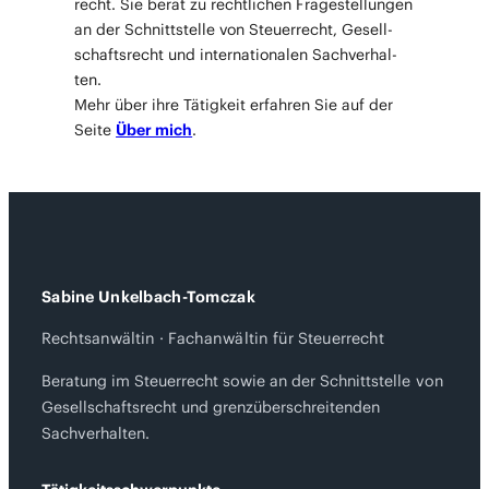
recht. Sie berät zu recht­li­chen Fra­ge­stel­lun­gen
an der Schnitt­stel­le von Steu­er­recht, Gesell­
schafts­recht und inter­na­tio­na­len Sach­ver­hal­
ten.
Mehr über ihre Tätig­keit erfah­ren Sie auf der
Sei­te
Über mich
.
Sabine Unkelbach-Tomczak
Rechtsanwältin · Fachanwältin für Steuerrecht
Beratung im Steuerrecht sowie an der Schnittstelle von
Gesellschaftsrecht und grenzüberschreitenden
Sachverhalten.