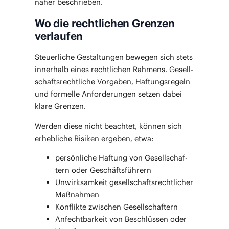
näher beschrieben.
Wo die rechtlichen Grenzen
verlaufen
Steu­er­li­che Gestal­tun­gen bewe­gen sich stets
inner­halb eines recht­li­chen Rah­mens. Gesell­
schafts­recht­li­che Vor­ga­ben, Haf­tungs­re­geln
und for­mel­le Anfor­de­run­gen set­zen dabei
kla­re Grenzen.
Wer­den die­se nicht beach­tet, kön­nen sich
erheb­li­che Risi­ken erge­ben, etwa:
per­sön­li­che Haf­tung von Gesell­schaf­
tern oder Geschäftsführern
Unwirk­sam­keit gesell­schafts­recht­li­cher
Maßnahmen
Kon­flik­te zwi­schen Gesellschaftern
Anfecht­bar­keit von Beschlüs­sen oder